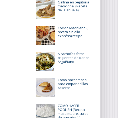
Gallina en pepitoria
tradicional (Receta
de la abuela)
Cocido Madrileño (
receta sin olla
expréss) recipe
Alcachofas fritas
crujientes de Karlos
Arguiñano
Cómo hacer masa
para empanadillas
caseras
COMO HACER
POOLISH (Receta
masa madre, curso
de panadería)