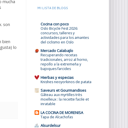
no mucha
s
MI LISTA DE BLOGS
Cocina con poco
x. son
Oslo Bicycle Fest 2026:
concursos, talleres y
actividades para los amantes
n bien
del ciclismo en Oslo
gusta) lo
Mercado Calabajío
Recuperando recetas
tradicionales, arroz al horno,
repollo a la extremeña y
bajoques farcides
Hierbas y especias
Knishes neoyorkinos de patata
Saveurs et Gourmandises
Gâteau aux myrtilles très
moelleux : la recette facile et
inratable
LA COCINA DE MORENISA
Tapa de Alcachofas
Alsurdelsur