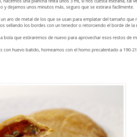
 hacemos una plancha finita unos 3 ml, si nos cuesta estirarla, tal ve
o y dejamos unos minutos más, seguro que se estirara facìlmente.
o un aro de metal de los que se usan para emplatar del tamaño que
os sellando los bordes con un tenedor o retorciendo el borde de la
na bola que estiraremos de nuevo para aprovechar esos restos de m
s con huevo batido, horneamos con el horno precalentado a 190-21