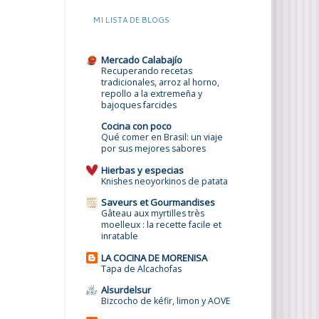
MI LISTA DE BLOGS
Mercado Calabajío
Recuperando recetas
tradicionales, arroz al horno,
repollo a la extremeña y
bajoques farcides
Cocina con poco
Qué comer en Brasil: un viaje
por sus mejores sabores
Hierbas y especias
Knishes neoyorkinos de patata
Saveurs et Gourmandises
Gâteau aux myrtilles très
moelleux : la recette facile et
inratable
LA COCINA DE MORENISA
Tapa de Alcachofas
Alsurdelsur
Bizcocho de kéfir, limon y AOVE