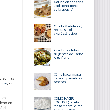
Gallina en pepitoria
tradicional (Receta
de la abuela)
Cocido Madrileño (
receta sin olla
expréss) recipe
Alcachofas fritas
crujientes de Karlos
Arguiñano
Cómo hacer masa
para empanadillas
o son las
caseras
abaza
, de
 las
COMO HACER
POOLISH (Receta
lleno en
masa madre, curso
á el
de panadería)