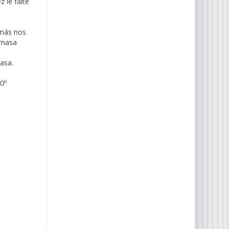
z le falte
 más nos
 masa
asa.
0º