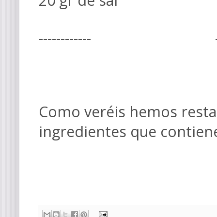
20 gr de sal -
------------ --
Como veréis hemos restad
ingredientes que contiene