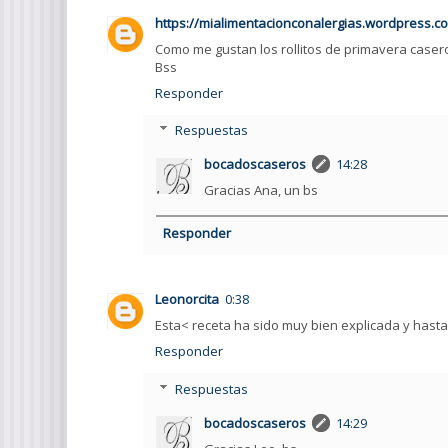
https://mialimentacionconalergias.wordpress.c
Como me gustan los rollitos de primavera casero
Bss
Responder
Respuestas
bocadoscaseros
14:28
Gracias Ana, un bs
Responder
Leonorcita
0:38
Esta< receta ha sido muy bien explicada y hasta
Responder
Respuestas
bocadoscaseros
14:29