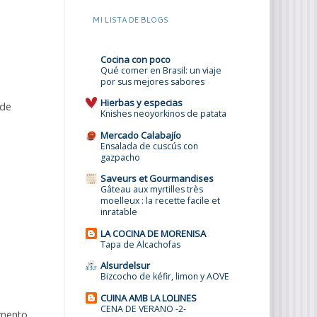
MI LISTA DE BLOGS
Cocina con poco
Qué comer en Brasil: un viaje
por sus mejores sabores
Hierbas y especias
 de
Knishes neoyorkinos de patata
Mercado Calabajío
Ensalada de cuscús con
gazpacho
Saveurs et Gourmandises
Gâteau aux myrtilles très
moelleux : la recette facile et
inratable
LA COCINA DE MORENISA
Tapa de Alcachofas
Alsurdelsur
Bizcocho de kéfir, limon y AOVE
CUINA AMB LA LOLINES
CENA DE VERANO -2-
amento