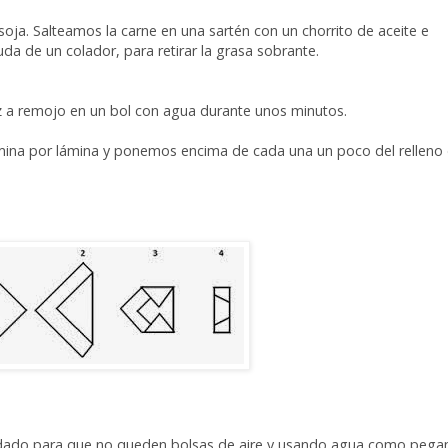
oja. Salteamos la carne en una sartén con un chorrito de aceite e
uda de un colador, para retirar la grasa sobrante.
 a remojo en un bol con agua durante unos minutos.
lámina por lámina y ponemos encima de cada una un poco del relleno
cuidado para que no queden bolsas de aire y usando agua como peg