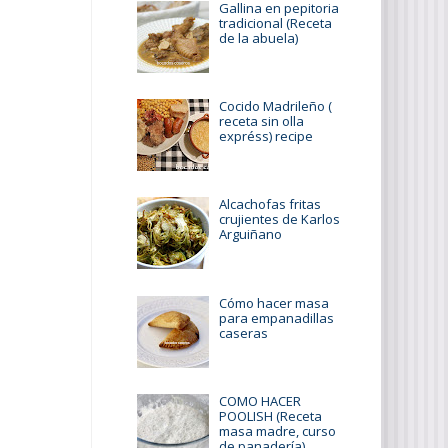
Gallina en pepitoria
tradicional (Receta
de la abuela)
Cocido Madrileño (
receta sin olla
expréss) recipe
Alcachofas fritas
crujientes de Karlos
Arguiñano
Cómo hacer masa
para empanadillas
caseras
COMO HACER
POOLISH (Receta
masa madre, curso
de panadería)