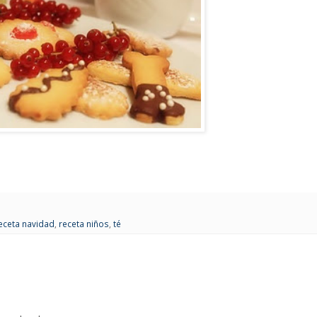
eceta navidad
,
receta niños
,
té