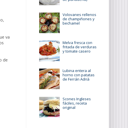
Volovanes rellenos
de champiñones y
do,
bechamel
ue va
os
Melva fresca con
fritada de verduras
y tomate casero
o de
Lubina entera al
horno con patatas
de Ferrán Adrià
Scones Ingleses
fáciles, receta
original