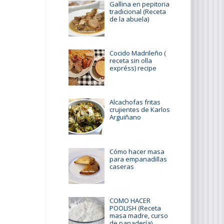
Gallina en pepitoria
tradicional (Receta
de la abuela)
Cocido Madrileño (
receta sin olla
expréss) recipe
Alcachofas fritas
crujientes de Karlos
Arguiñano
Cómo hacer masa
para empanadillas
caseras
COMO HACER
POOLISH (Receta
masa madre, curso
de panadería)