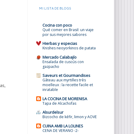
MI LISTA DE BLOGS
Cocina con poco
Qué comer en Brasil: un viaje
por sus mejores sabores
Hierbas y especias
Knishes neoyorkinos de patata
Mercado Calabajío
Ensalada de cuscús con
gazpacho
Saveurs et Gourmandises
Gâteau aux myrtilles très
moelleux : la recette facile et
as,
inratable
LA COCINA DE MORENISA
Tapa de Alcachofas
Alsurdelsur
Bizcocho de kéfir, limon y AOVE
CUINA AMB LA LOLINES
CENA DE VERANO -2-