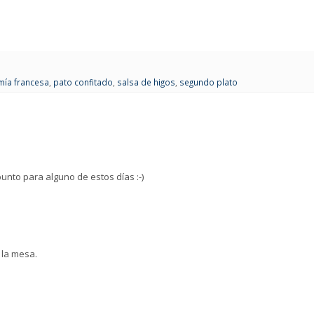
mía francesa
,
pato confitado
,
salsa de higos
,
segundo plato
punto para alguno de estos días :-)
 la mesa.