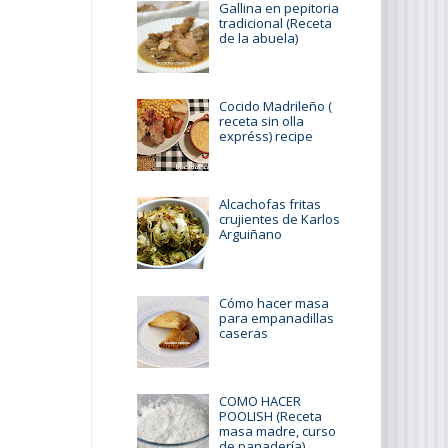
Gallina en pepitoria
tradicional (Receta
de la abuela)
Cocido Madrileño (
receta sin olla
expréss) recipe
Alcachofas fritas
crujientes de Karlos
Arguiñano
Cómo hacer masa
para empanadillas
caseras
COMO HACER
POOLISH (Receta
masa madre, curso
de panadería)