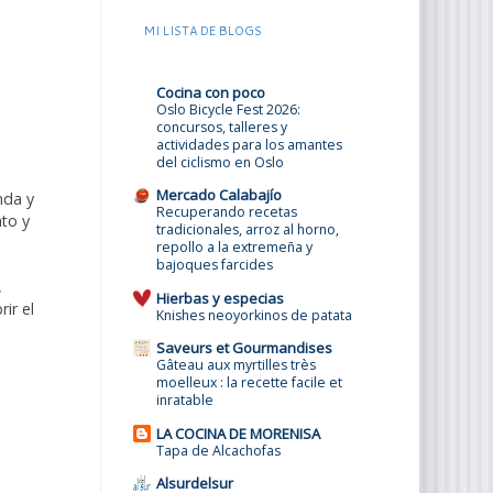
MI LISTA DE BLOGS
Cocina con poco
Oslo Bicycle Fest 2026:
concursos, talleres y
actividades para los amantes
del ciclismo en Oslo
Mercado Calabajío
nda y
Recuperando recetas
ato y
tradicionales, arroz al horno,
repollo a la extremeña y
bajoques farcides
,
Hierbas y especias
ir el
Knishes neoyorkinos de patata
Saveurs et Gourmandises
Gâteau aux myrtilles très
moelleux : la recette facile et
inratable
LA COCINA DE MORENISA
Tapa de Alcachofas
Alsurdelsur